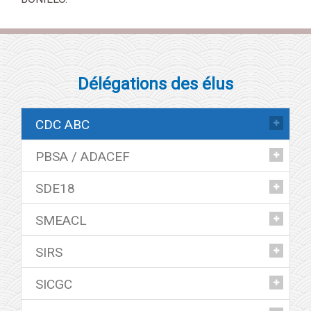
Délégations des élus
CDC ABC
PBSA / ADACEF
Philippe COUSIN
SDE18
Pascal LECOURT
Philippe COUSIN
SMEACL
Pascal LECOURT
Philippe COUSIN
SIRS
Gilles CHANTRIER
Elodie PHILIPPON
SICGC
Françoise BONILLO
Christel LEBLANC