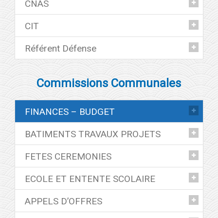
CNAS
Pascale IGORRA
Philippe COUSIN
CIT
Delphine COURTOT
Christel LEBLANC
Référent Défense
Philippe COUSIN
Christel LEBLANC
Pascale IGORRA
Commissions Communales
Pascal LECOURT
FINANCES – BUDGET
BATIMENTS TRAVAUX PROJETS
Tout le Conseil Municipal
FETES CEREMONIES
Tout le Conseil Municipal
ECOLE ET ENTENTE SCOLAIRE
Tout le Conseil Municipal
APPELS D’OFFRES
Philippe COUSIN