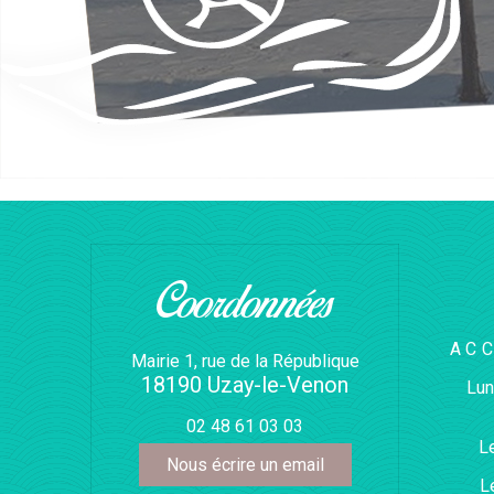
Coordonnées
AC
Mairie 1, rue de la République
18190 Uzay-le-Venon
Lun
02 48 61 03 03
L
Nous écrire un email
L