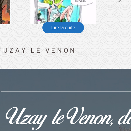
'UZAY LE VENON
Uzay le Venon, da