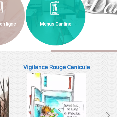
Fête 
n ligne
Menus Cantine
Vigilance Rouge Canicule